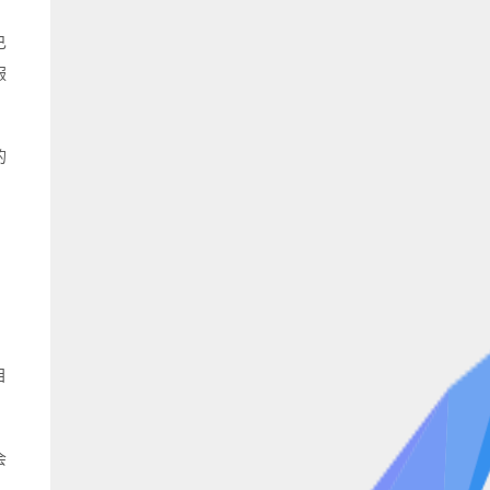
已
服
的
目
会