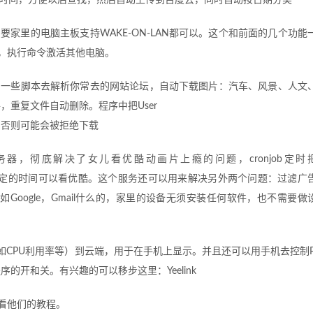
时间，方便以后查找，然后自动上传到百度云，同时自动按日期分类
家里的电脑主板支持WAKE-ON-LAN都可以。这个和前面的几个功能
后，执行命令激活其他电脑。
写一些脚本去解析你常去的网站论坛，自动下载图片：汽车、风景、人文
件，重复文件自动删除。程序中把User
E等，否则可能会被拒绝下载
服务器，彻底解决了女儿看优酷动画片上瘾的问题，cronjob定时
，只有规定的时间可以看优酷。这个服务还可以用来解决另外两个问题：过滤广
如Google，Gmail什么的，家里的设备无须安装任何软件，也不需要做
（比如CPU利用率等）到云端，用于在手机上显示。并且还可以用手机去控制P
的开和关。有兴趣的可以移步这里：Yeelink
看他们的教程。