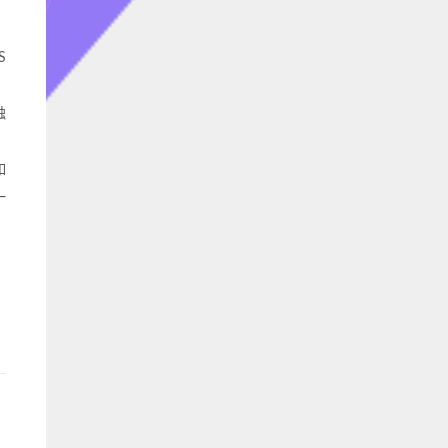
S
触
如
一
，