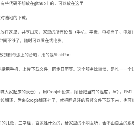
有些代码不想放在github上的，可以放在这里
作，随时随地的下载。
都放在这里，共享出来，家里的所有设备（手机、平板、电视盒子、电脑
d的空间不够了，随时可以看在线电影。
到树莓派上的音箱，用的是ShairPort
方，包括用手机，上传下载文件，同步日历等。这个服务比较慢，是唯一一个
家起床的录音），用Cronjob设置，顺便把当前的温度，AQI，PM2.
在线翻译，后来Google翻译挂了，就把翻译好的音频文件下载下来，也可
放不同的儿歌，三字经，百家姓什么的，给家里的小朋友听，会不由自主的跟