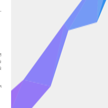
一
、
把
告
设
i