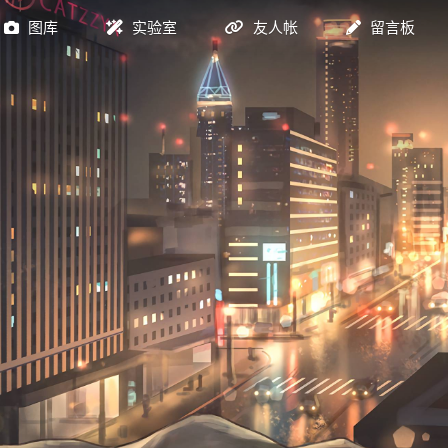
图库
实验室
友人帐
留言板
图床
监控
工具
tidio