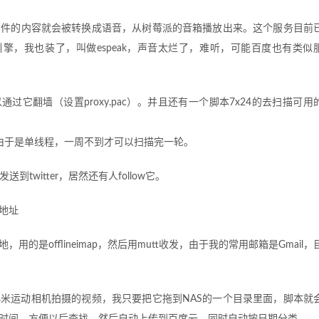
邮件的内容就会被转换成语音，从树莓派的音箱播放出来。这个服务目前
S引擎，我也装了，叫做espeak，声音太烂了，难听，可能百度也有类似
通过它翻墙（设置proxy.pac）。并且还有一个脚本7x24的去扫描可用
用，由于是单线程，一周不到才可以扫描完一轮。
到twitter，居然还有人follow它。
地址
是offlineimap，然后用mutt收发，由于我的常用邮箱是Gmail，
者小米运动相机拍摄的视频，我只要把它拖到NAS的一个目录里面，脚本就