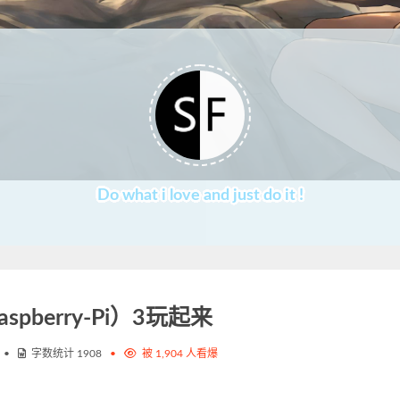
Do what i love and just do it !
pberry-Pi）3玩起来
•
字数统计
1908
•
被
1,904
人看爆