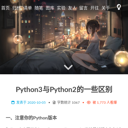
首页
归档
清单
随笔
图库
实验
友人
留言
开往
关于
标签
日志
室
帐
板
歌单
MAP
图床
书单
RSS
监控
工具
tidio
Python3与Python2的一些区别
发表于
2020-10-05
•
字数统计
1067
•
被
1,773
人看爆
一、注意你的Python版本