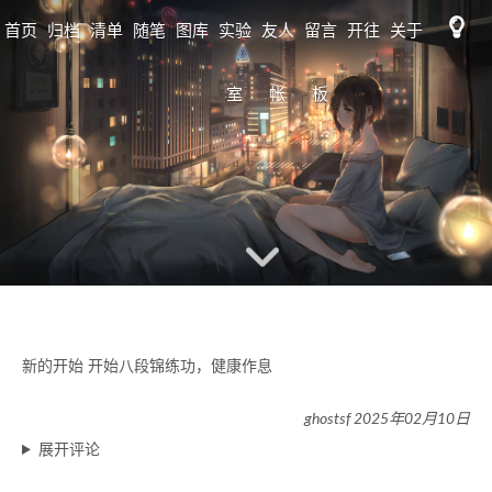
首页
归档
清单
随笔
图库
实验
友人
留言
开往
关于
标签
日志
室
帐
板
歌单
MAP
图床
书单
RSS
监控
工具
tidio
新的开始 开始八段锦练功，健康作息
ghostsf 2025年02月10日
展开评论