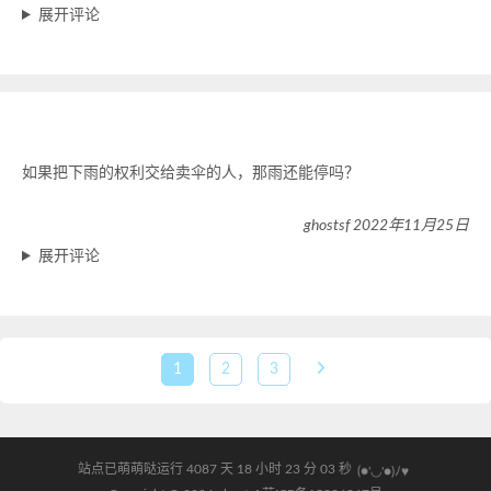
展开评论
如果把下雨的权利交给卖伞的人，那雨还能停吗？
ghostsf 2022年11月25日
展开评论
1
2
3
(●'◡'●)ﾉ♥
站点已萌萌哒运行 4087 天
18 小时 23 分 03 秒