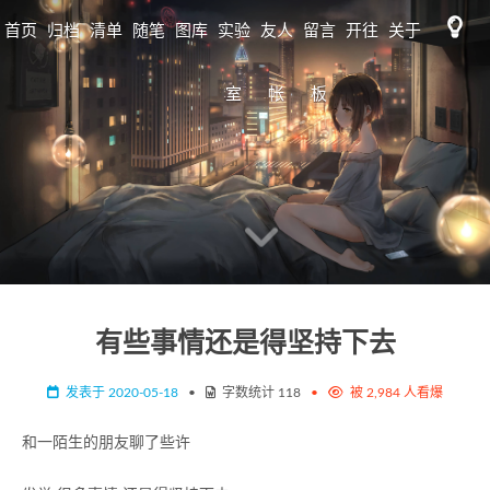
首页
归档
清单
随笔
图库
实验
友人
留言
开往
关于
标签
日志
室
帐
板
歌单
MAP
图床
书单
RSS
监控
工具
tidio
有些事情还是得坚持下去
发表于
2020-05-18
•
字数统计
118
•
被
2,984
人看爆
和一陌生的朋友聊了些许