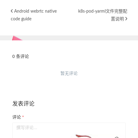
Android webrtc native
k8s-pod-yarml文件完整配
code guide
置说明