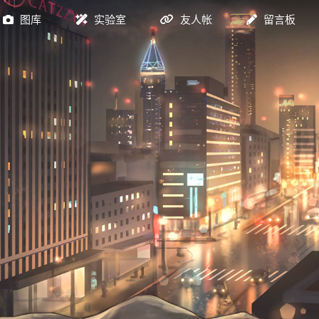
图库
实验室
友人帐
留言板
图床
监控
工具
tidio