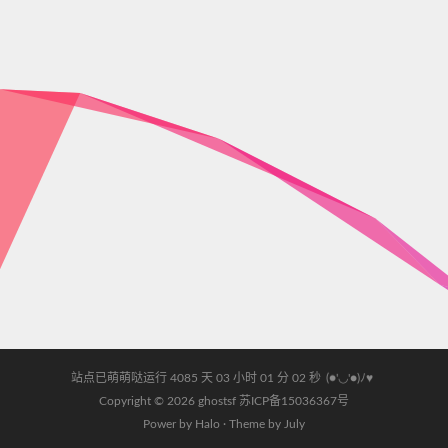
站点已萌萌哒运行 4085 天
03 小时 01 分 02 秒
(●'◡'●)ﾉ♥
Copyright © 2026
ghostsf
苏ICP备15036367号
Power by
Halo
· Theme by
July