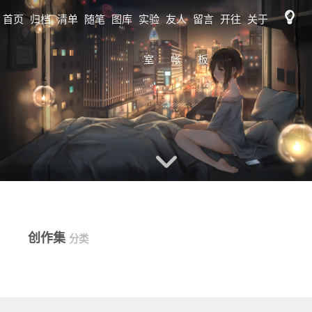
首页
归档
清单
随笔
图库
实验
友人
留言
开往
关于
标签
日志
室
帐
板
歌单
MAP
图床
书单
RSS
监控
工具
tidio
创作集
分类