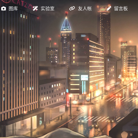
图库
实验室
友人帐
留言板
图床
监控
工具
tidio