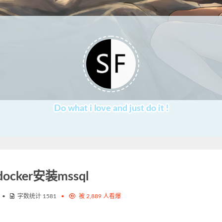
Do what i love and just do it !
docker安装mssql
•
字数统计
1581
•
被
2,889
人看爆