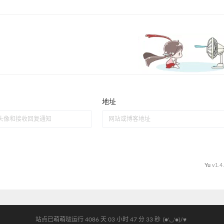
(●'◡'●)ﾉ♥
站点已萌萌哒运行 4086 天
03 小时 47 分 34 秒