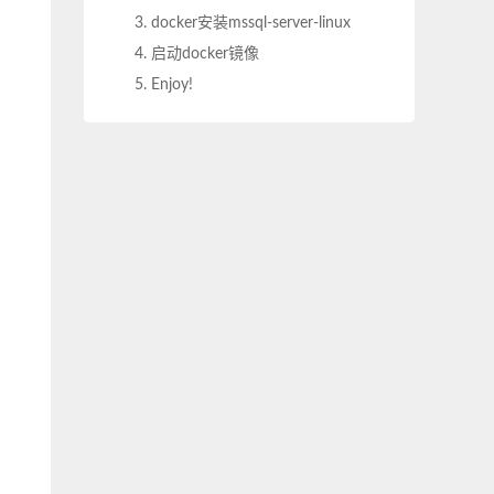
3. docker安装mssql-server-linux
4. 启动docker镜像
5. Enjoy!