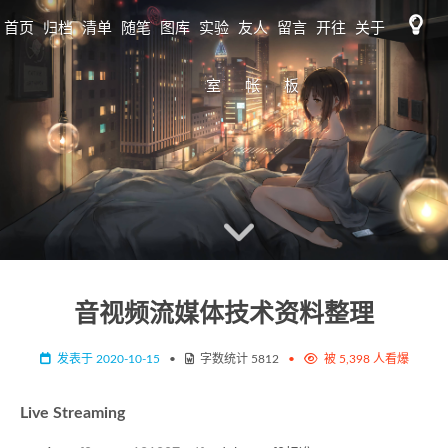
首页
归档
清单
随笔
图库
实验
友人
留言
开往
关于
标签
日志
室
帐
板
歌单
MAP
图床
书单
RSS
监控
工具
tidio
音视频流媒体技术资料整理
发表于
2020-10-15
•
字数统计
5812
•
被
5,398
人看爆
Live Streaming