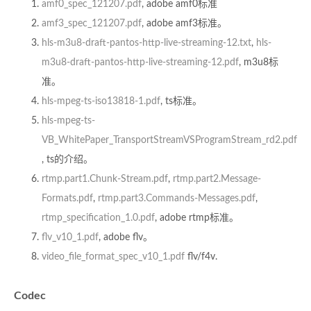
amf0_spec_121207.pdf
, adobe amf0标准
amf3_spec_121207.pdf
, adobe amf3标准。
hls-m3u8-draft-pantos-http-live-streaming-12.txt
,
hls-
m3u8-draft-pantos-http-live-streaming-12.pdf
, m3u8标
准。
hls-mpeg-ts-iso13818-1.pdf
, ts标准。
hls-mpeg-ts-
VB_WhitePaper_TransportStreamVSProgramStream_rd2.pdf
, ts的介绍。
rtmp.part1.Chunk-Stream.pdf
,
rtmp.part2.Message-
Formats.pdf
,
rtmp.part3.Commands-Messages.pdf
,
rtmp_specification_1.0.pdf
, adobe rtmp标准。
flv_v10_1.pdf
, adobe flv。
video_file_format_spec_v10_1.pdf
flv/f4v.
Codec