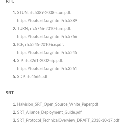
RTC
STUN, rfc5389-2008-stun.pdf
:
https://tools.ietf.org/html/rfc5389
TURN, rfc5766-2010-turn.pdf
:
https://tools.ietf.org/html/rfc5766
ICE, rfc5245-2010-ice.pdf
:
https://tools.ietf.org/html/rfc5245
SIP, rfc3261-2002-sip.pdf
:
https://tools.ietf.org/html/rfc3261
SDP, rfc4566.pdf
SRT
Haivision_SRT_Open_Source_White_Paper.pdf
SRT_Alliance_Deployment_Guide.pdf
SRT_Protocol_TechnicalOverview_DRAFT_2018-10-17.pdf