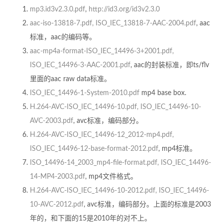
mp3.id3v2.3.0.pdf
,
http://id3.org/id3v2.3.0
aac-iso-13818-7.pdf, ISO_IEC_13818-7-AAC-2004.pdf
, aac
标准，aac的编码等。
aac-mp4a-format-ISO_IEC_14496-3+2001.pdf,
ISO_IEC_14496-3-AAC-2001.pdf
, aac的封装标准，即ts/flv
里面的aac raw data标准。
ISO_IEC_14496-1-System-2010.pdf
mp4 base box.
H.264-AVC-ISO_IEC_14496-10.pdf, ISO_IEC_14496-10-
AVC-2003.pdf
, avc标准，编码部分。
H.264-AVC-ISO_IEC_14496-12_2012-mp4.pdf,
ISO_IEC_14496-12-base-format-2012.pdf
, mp4标准。
ISO_14496-14_2003_mp4-file-format.pdf, ISO_IEC_14496-
14-MP4-2003.pdf
, mp4文件格式。
H.264-AVC-ISO_IEC_14496-10-2012.pdf, ISO_IEC_14496-
10-AVC-2012.pdf
, avc标准，编码部分。上面的标准是2003
年的，和下面的15是2010年的对不上。