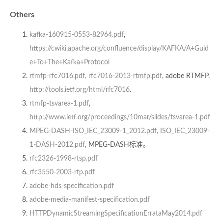
Others
kafka-160915-0553-82964.pdf
,
https://cwiki.apache.org/confluence/display/KAFKA/A+Guid
e+To+The+Kafka+Protocol
rtmfp-rfc7016.pdf, rfc7016-2013-rtmfp.pdf
, adobe RTMFP,
http://tools.ietf.org/html/rfc7016
.
rtmfp-tsvarea-1.pdf
,
http://www.ietf.org/proceedings/10mar/slides/tsvarea-1.pdf
MPEG-DASH-ISO_IEC_23009-1_2012.pdf, ISO_IEC_23009-
1-DASH-2012.pdf
, MPEG-DASH标准。
rfc2326-1998-rtsp.pdf
rfc3550-2003-rtp.pdf
adobe-hds-specification.pdf
adobe-media-manifest-specification.pdf
HTTPDynamicStreamingSpecificationErrataMay2014.pdf